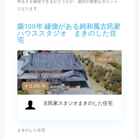
明るさを確保できるかどうかが、選択の重要なポイント
となります。
築100年 縁側がある純和風古民家
ハウススタジオ まきのした住
宅
.PICK UP
/h
¥ 11,000
古民家スタジオまきのした住宅
まきのした住宅