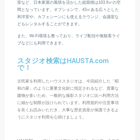
室など、日本家屋の風情を活かした
総面積は103.8㎡の
空
間となっています。
オプションで、43㎡ある広々とした
和洋室や、カフェシーンにも使えるラウンジ、会議室な
どもレンタルすることができます。
また、Wi-Fi環境も整っており、ライブ配信や無観客ライ
ブなどにも利用できます。
スタジオ検索はHAUSTA.com
で！
古民家を利用したハウススタジオは、今回紹介した「昭
和の家」のように重要文化財に指定されるなど、貴重な
建物が多いため、一般的な撮影スタジオに比べ利用方法
に細かな制限が設けられています。利用規約や注意事項
を良くお読みいただき、大事な歴史資産が保護できるよ
うにスタジオ利用を心掛けましょう。