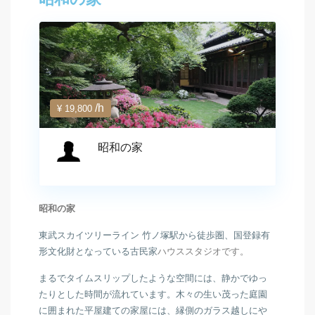
/h
¥ 19,800
昭和の家
昭和の家
東武スカイツリーライン 竹ノ塚駅から徒歩圏、国登録有
形文化財となっている古民家
ハウススタジオです。
まるでタイムスリップしたような空間には、
静かでゆっ
たりとした時間が流れています。木々の生い茂った庭園
に囲まれた平屋建ての家屋には、縁側のガラス越しにや