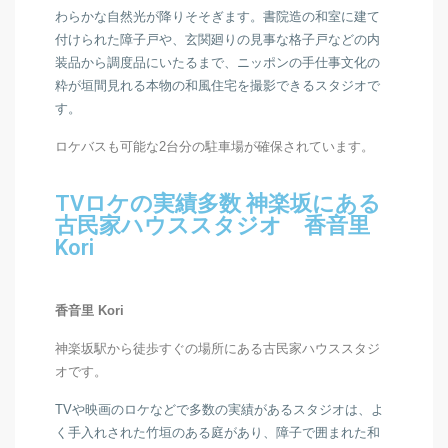
わらかな自然光が降りそそぎます。書院造の和室に建て
付けられた障子戸や、玄関廻りの見事な格子戸などの内
装品から調度品にいたるまで、
ニッポンの手仕事文化の
粋が垣間見れる本物の和風住宅を撮影できるスタジオで
す。
ロケバスも可能な
2台分の駐車場が確保されています。
TVロケの実績多数 神楽坂にある
古民家ハウススタジオ 香音里
Kori
香音里 Kori
神楽坂駅から徒歩すぐの場所にある古民家ハウススタジ
オです。
TVや映画のロケなどで多数の実績があるスタジオは、
よ
く手入れされた竹垣のある庭があり、
障子で囲まれた和