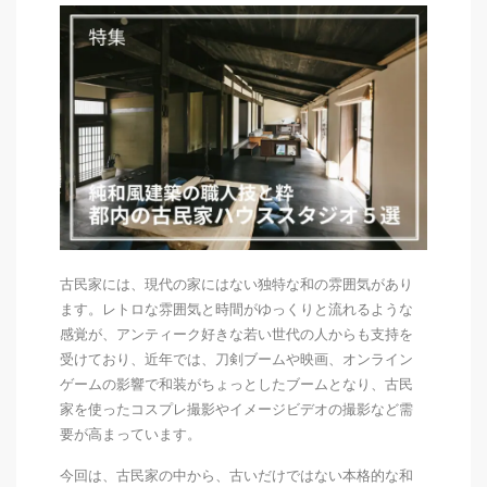
古民家には、現代の家にはない独特な和の雰囲気があり
ます。レトロな雰囲気と時間がゆっくりと流れるような
感覚が、アンティーク好きな若い世代の人からも支持を
受けており、
近年では、刀剣ブームや
映画、オンライン
ゲームの影響で和装がちょっとしたブームとなり
、古民
家を使ったコスプレ撮影やイメージビデオの撮影など需
要が高まっています。
今回は、古民家の中から、古いだけではない本格的な和