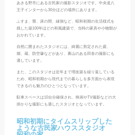
あきる野市にある古民家の撮影スタジオです。中央道八
王子インターから30分ほどの場所にあります。
ふすま、畳、床の間、縁側など、昭和初期の生活様式を
残した築100年ほどの和風建築で、当時の家具や小物類が
おかれています。
自然に囲まれたスタジオには、
綺麗に剪定された庭、
畑、蔵、防空壕などがあり、裏山のある田舎の撮影にも
適しています。
また、このスタジオは近年まで増改築を繰り返している
ため、昭和初期から現代までの暮らしを多方面から表現
できるのも魅力のひとつとなっています。
駐車スペースは10台分確保され、映画やTV撮影などの大
掛かりな撮影にも適したスタジオとなっています。
昭和初期にタイムスリップした
ような古民家ハウススタジオ
昭和の家