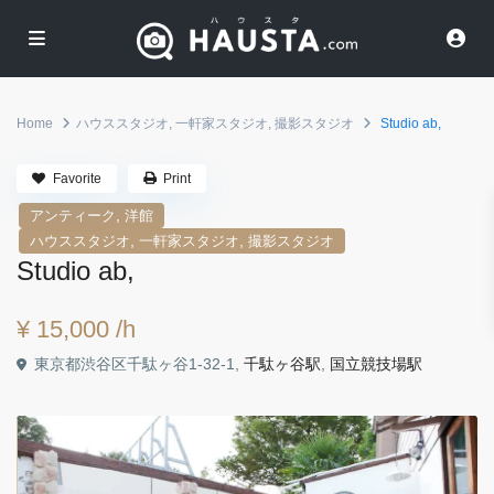
Home
ハウススタジオ
,
一軒家スタジオ
,
撮影スタジオ
Studio ab,
Favorite
Print
,
アンティーク
洋館
,
,
ハウススタジオ
一軒家スタジオ
撮影スタジオ
Studio ab,
¥ 15,000
/h
東京都渋谷区千駄ヶ谷1-32-1,
千駄ヶ谷駅
,
国立競技場駅