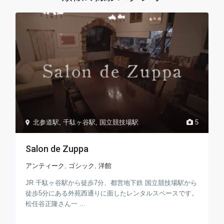
北参道駅
,
千駄ヶ谷駅
,
国立競技場駅
5
Salon de Zuppa
アンティーク
,
ゴシック
,
洋館
JR 千駄ヶ谷駅から徒歩7分、都営地下鉄 国立競技場駅から
徒歩5分にある外苑西通りに面したレンタルスペースです。
松任谷正隆さん一 ...