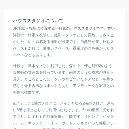
ハウススタジオについて
JR千駄ヶ谷駅に位置する一軒家のハウススタジオです。古い
洋館の一軒家を改装し、撮影スタジオとして変貌。古さを生
かした、レトロ感ある撮影が可能です。自然光が差し込むス
ペースもあれば、薄暗いスペース、裸電球の光を生かしたス
ペースなどもあります。
外観は、草木を上手に利用した、森の中に佇む1軒家のよう
な独特の雰囲気を持っています。南国のような樹木が窓から
見え、ところどころにトタンやサビついたドアなど、年月を
感じさせる古風なスポットもあり。アンティークな家具との
相性も抜群です。
広々とした1階のフロアに、メインとなる2階のフロア、さら
に3階は屋上としてご利用いただけます。5つの部屋に分かれ
ており、いずれも自然光撮影が可能です。リビング、ベッド
ルーム、キッチン・トイレ・ウッドデッキといった幅広いシ