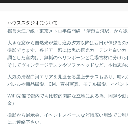
ハウススタジオについて
都営大江戸線・東京メトロ半蔵門線 「清澄白河駅」から徒歩
大きな窓から自然光が差し込み夕方以降は西日が伸びるの
撮影できます。各ドア、窓には黒の遮光カーテンと白いカ
調とした室内は、無垢のヘリンボーンと足場古材に分けら
そしてヴィンテージデスクやソファベッドなど、本物志向
人気の清澄白河エリアを見渡せる屋上テラスもあり、晴れ
パレルや商品撮影、CM、宣材写真、モデル撮影、イベン
WiFi完備で都内でも比較的閑静な立地にある為、同録や
金）
撮影から展示会、
イベントスペースなど幅広い用途でご利
にご連絡下さい。