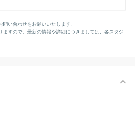
です。 ご見学時間は30分でお願いしております。
キャンセル料
りました場合お時間の変更をお願いさせていただく事も
お問い合わせをお願いいたします。
30％
間直前のご見学はお断りしております。
りますので、最新の情報や詳細につきましては、各スタジ
50%
70%
100%
頂きます。
。
9時】にお願い致します。
ご了承ください。
の日程の変更も20日前からキャンセル料が発生しま
なり、当日の延長は1時間ごとに清算となります。
ンセル料のご請求書をお送り致します。