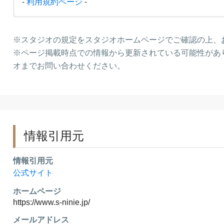
‐
利用規約ページ
-
9時～18時のご予約の入っていない時間帯に見学可能
レンタルご予約が優先となりますので、ご予約が入
※スタジオの規定をスタジオホームページでご確認の上、
20日前～11日前
ございますのでご了承下さい。 ※ご利用日当日、時
※ページ掲載時点での情報から更新されている可能性があ
10日前～3日前
オまでお問い合わせください。
前日、2日前
当日
お申込み後、1週間以内にレンタル料金をお振込み
情報引用元
ご予約日20日前からキャンセル料金が発生致します
キャンセルの連絡は、メール・お電話共に【9時～1
営業時間を過ぎますと翌日扱いとなりますので予め
情報引用元
公式サイト
またパック時間の短縮による差額、ご予約日より先へ
す。
ホームページ
パックの変更（延長）はご利用日前日の19時までと
https://www.s-ninie.jp/
当日現金お支払い前提だった場合には、規定のキャ
メールアドレス