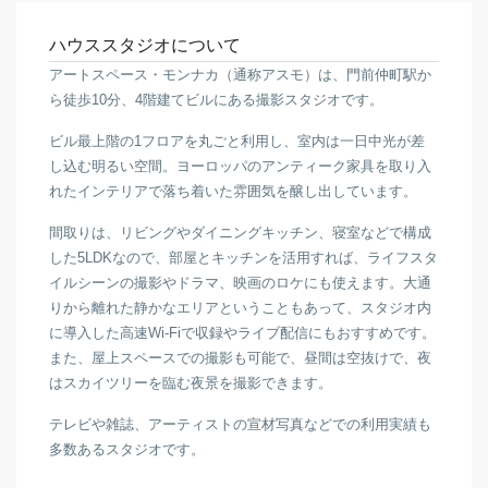
ハウススタジオについて
アートスペース・モンナカ（通称アスモ）は、門前仲町駅か
ら徒歩10分、4階建てビルにある撮影スタジオです。
ビル最上階の1フロアを丸ごと利用し、室内は一日中光が差
し込む明るい空間。ヨーロッパのアンティーク家具を取り入
れたインテリアで落ち着いた雰囲気を醸し出しています。
間取りは、リビングやダイニングキッチン、寝室などで構成
した5LDKなので、部屋とキッチンを活用すれば、ライフスタ
イルシーンの撮影やドラマ、映画のロケにも使えます。大通
りから離れた静かなエリアということもあって、スタジオ内
に導入した高速Wi-Fiで収録やライブ配信にもおすすめです。
また、屋上スペースでの撮影も可能で、昼間は空抜けで、夜
はスカイツリーを臨む夜景を撮影できます。
テレビや雑誌、アーティストの宣材写真などでの利用実績も
多数あるスタジオです。