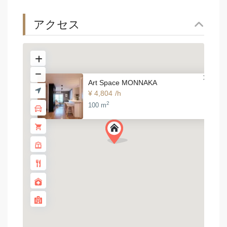
アクセス
Art Space MONNAKA
¥ 4,804
/h
2
100 m