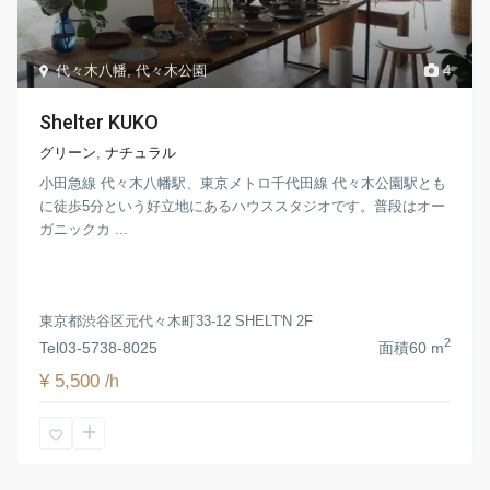
代々木八幡
,
代々木公園
4
Shelter KUKO
グリーン
,
ナチュラル
小田急線 代々木八幡駅、東京メトロ千代田線 代々木公園駅とも
に徒歩5分という好立地にあるハウススタジオです。普段はオー
ガニックカ ...
東京都渋谷区元代々木町33-12 SHELT'N 2F
2
Tel
03-5738-8025
面積
60 m
¥ 5,500
/h