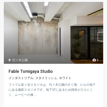
代々木公園
6
Fable Tomigaya Studio
インダストリアル
,
スタイリッシュ
,
ホワイト
ファブル富ヶ谷スタジオは、代々木公園のすぐ側、ビルの地下
にある撮影スタジオです。地下1Fにあるため雑音が入りにく
く、ムービーの撮 ...