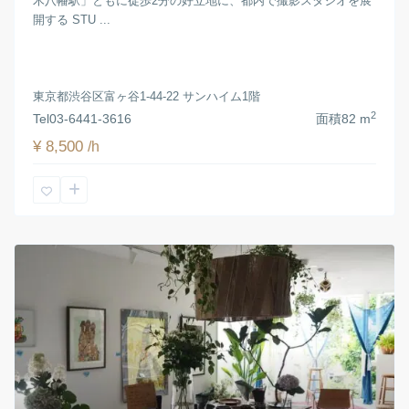
木八幡駅」ともに徒歩2分の好立地に、都内で撮影スタジオを展
開する STU ...
東京都渋谷区富ヶ谷1-44-22 サンハイム1階
2
Tel
03-6441-3616
面積
82 m
¥ 8,500
/h