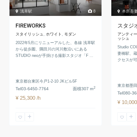
本所吾
浅草駅
8
スタジオコ
FIREWORKS
アンティ
スタイリッシュ
,
ホワイト
,
モダン
ッシュ
2022年5月にリニューアルした、各線 浅草駅
Studio
から徒歩圏、隅田川の河川敷沿いにある
妻橋駅、
STUDIO neoが手掛ける撮影スタジオ「F ...
クセスが可
東京都台東区今戸1-2-10 JKビル5F
東京都墨田区
2
Tel
03-6450-7764
面積
307 m
Tel
080-36
¥ 25,300
/h
¥ 10,00