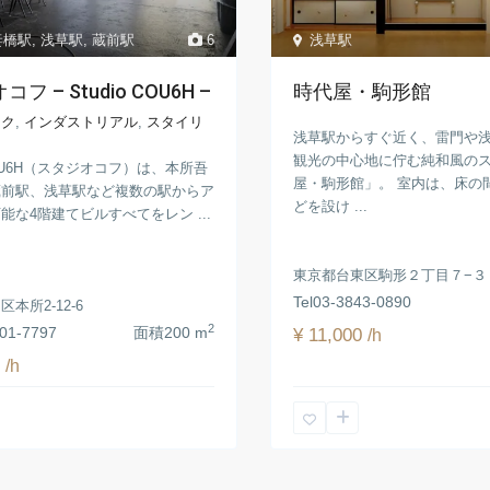
妻橋駅
,
浅草駅
,
蔵前駅
6
浅草駅
フ – Studio COU6H –
時代屋・駒形館
ーク
,
インダストリアル
,
スタイリ
浅草駅からすぐ近く、雷門や
観光の中心地に佇む純和風の
 COU6H（スタジオコフ）は、本所吾
屋・駒形館」。 室内は、床の
蔵前駅、浅草駅など複数の駅からア
どを設け ...
能な4階建てビルすべてをレン ...
東京都台東区駒形２丁目７−３
Tel
03-3843-0890
本所2-12-6
2
01-7797
面積
200 m
¥ 11,000
/h
0
/h