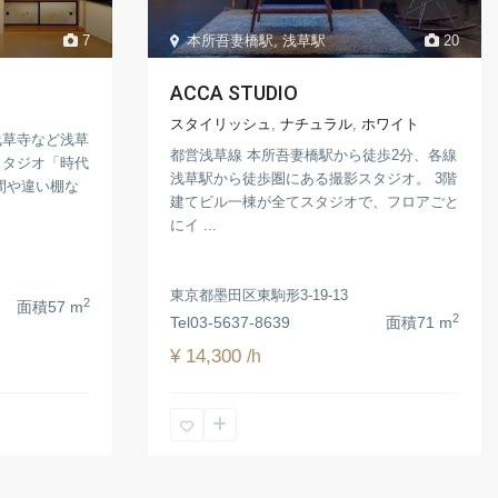
本所吾妻橋駅
,
浅草駅
20
7
ACCA STUDIO
スタイリッシュ
,
ナチュラル
,
ホワイト
浅草寺など浅草
都営浅草線 本所吾妻橋駅から徒歩2分、各線
スタジオ「時代
浅草駅から徒歩圏にある撮影スタジオ。 3階
間や違い棚な
建てビル一棟が全てスタジオで、フロアごと
にイ ...
東京都墨田区東駒形3-19-13
2
面積
57 m
2
Tel
03-5637-8639
面積
71 m
¥ 14,300
/h