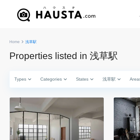
Home
浅草駅
Properties listed in 浅草駅
Types
Categories
States
浅草駅
Area