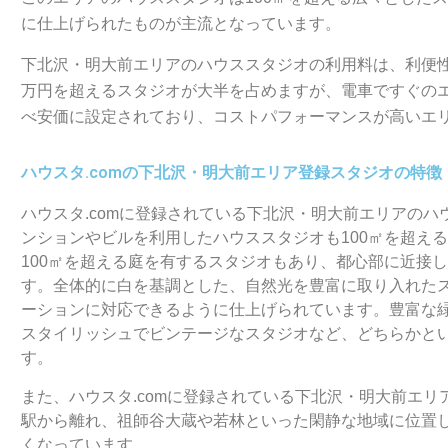
に仕上げられたものが主流となっています。
下北沢・明大前エリアのハウススタジオの利用料は、利便性
万円を超えるスタジオが大半を占めますが、電車ですぐの
べ安価に設定されており、コストパフォーマンスが高いエ
ハウスタ.comの下北沢・明大前エリア登録スタジオの特徴
ハウスタ.comに登録されている下北沢・明大前エリアの
ンションやビルを利用したハウススタジオも100㎡を超える
100㎡を超える庭を有するスタジオもあり、都心部に近接
す。全体的に白を基調とした、自然光を豊富に取り入れた
ーションに対応できるように仕上げられています。豊富な
スタイリッシュでビンテージなスタジオなど、どちらかと
す。
また、ハウスタ.comに登録されている下北沢・明大前エ
駅から離れ、祖師谷大蔵や若林といった閑静な地域に位置
くなっています。