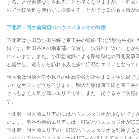
することが余儀なくされることが多くなりますが、一軒家
ので比較的気を使わずに撮影することができるのも人気が
下北沢・明大前周辺のハウススタジオの特徴
下北沢は小田急小田原線と京王井の頭線 下北沢駅を中心に
街です。世田谷区の南東部に位置し、渋谷区に近いことから
れています。また、小田急電鉄による路線跡地の再開発事
と誕生し、遠方から訪れる人も多い活発なエリアとなって
明大前は明治大学や私立の中高学校が所在する学生の街で
ゃれなカフェが立ち並びます。明大前駅は京王線と京王井
セスもよく人気が高いエリアです。また、街ぐるみで防犯
す。
下北沢・明大前エリアのにはハウススタジオが少ないです
います。渋谷や新宿エリアには一軒家ハウススタジオがほ
下北沢・明大前エリアの一軒家ハウススタジオを利用する
このエリアのハウススタジオは100㎡を超える広々とした