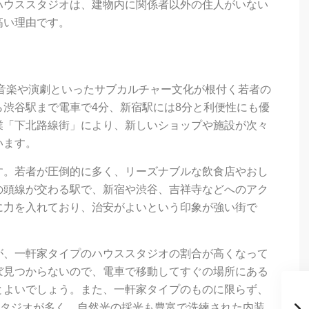
ハウススタジオは、建物内に関係者以外の住人がいない
高い理由です。
音楽や演劇といったサブカルチャー文化が根付く若者の
渋谷駅まで電車で4分、新宿駅には8分と利便性にも優
業「下北路線街」により、新しいショップや施設が次々
います。
す。若者が圧倒的に多く、リーズナブルな飲食店やおし
の頭線が交わる駅で、新宿や渋谷、吉祥寺などへのアク
に力を入れており、治安がよいという印象が強い街で
が、一軒家タイプのハウススタジオの割合が高くなって
ぼ見つからないので、電車で移動してすぐの場所にある
とよいでしょう。また、一軒家タイプのものに限らず、
スタジオが多く、自然光の採光も豊富で洗練された内装