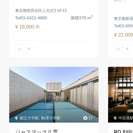
東京都世田谷区上北沢3-19-13
2
Tel
03-6421-4880
面積
378 m
東京都新宿区
Tel
03-690
¥ 18,000
/h
¥ 22,00
中目黒
都立大学駅
,
駒澤大学駅
17
ROJU
ジャスマック八雲