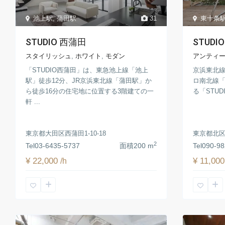
池上駅
,
蒲田駅
31
東十条
STUDIO 西蒲田
STUDIO
スタイリッシュ
,
ホワイト
,
モダン
アンティ
「STUDIO西蒲田」は、東急池上線「池上
京浜東北線
駅」徒歩12分、JR京浜東北線「蒲田駅」か
ロ南北線「
ら徒歩16分の住宅地に位置する3階建ての一
る「STUDIO
軒 ...
東京都大田区西蒲田1-10-18
東京都北区東
2
Tel
03-6435-5737
面積
200 m
Tel
090-98
¥ 22,000
¥ 11,00
/h