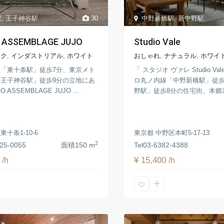
駅
,
王子神谷駅
30
中野新橋駅
,
新中野駅
 ASSEMBLAGE JUJO
Studio Vale
ーク
,
インダストリアル
,
ホワイト
おしゃれ
,
ナチュラル
,
ホワイ
「東十条駅」徒歩7分、東京メト
「 スタジオ ヴァレ Studio V
王子神谷駅」徒歩9分の立地にあ
ロ丸ノ内線「中野新橋駅」徒歩
 ASSEMBLAGE JUJO ...
野駅」徒歩8分の住宅街、本郷氷川
十条1-10-6
東京都 中野区本町5-17-13
2
25-0055
面積
150 m
Tel
03-6382-4388
0
¥ 15,400
/h
/h