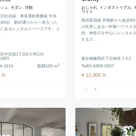
ッシュ
,
モダン
,
洋館
おしゃれ
,
インダストリアル
,
ワイト
日比谷線、東急電鉄東横線 中目
西武新宿線 井荻駅から徒歩9
歩6分、駒沢通りから一本入った
の区界にある一軒家ハウスス
所にあるレンタルスペースです。コ
内、神奈川を中心にレンタル
.
するス ...
中目黒1丁目9-3 ROJU
GURO
東京都練馬区下石神井 1-3-2
2
4-1616
面積
100 m
Tel
03-6809-0507
0
¥ 12,000
/h
/h