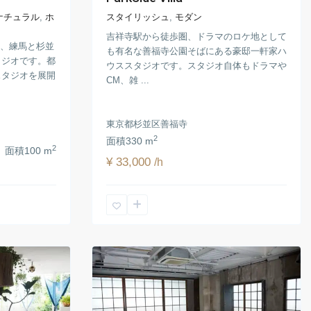
ナチュラル
,
ホ
スタイリッシュ
,
モダン
吉祥寺駅から徒歩圏、ドラマのロケ地として
分、練馬と杉並
も有名な善福寺公園そばにある豪邸一軒家ハ
タジオです。都
ウススタジオです。スタジオ自体もドラマや
スタジオを展開
CM、雑 ...
東京都杉並区善福寺
2
面積
330 m
2
面積
100 m
¥ 33,000
/h