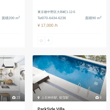
東京都中野区大和町1-12-6
2
2
面積
200 m
Tel
070-6434-6236
面積
90 m
¥ 17,000
/h
23
上石神井駅
,
荻窪駅
6
ParkSide Villa