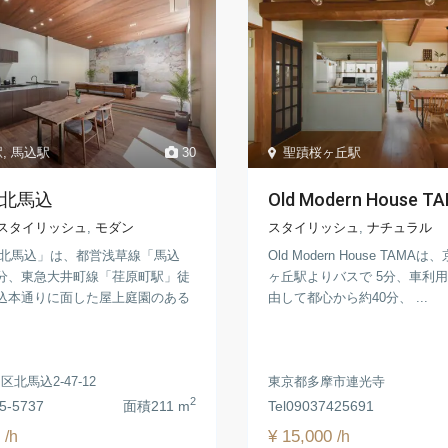
駅
,
馬込駅
30
聖蹟桜ヶ丘駅
IO北馬込
Old Modern House T
スタイリッシュ
,
モダン
スタイリッシュ
,
ナチュラル
IO北馬込」は、都営浅草線「馬込
Old Modern House TAMA
分、東急大井町線「荏原町駅」徒
ヶ丘駅よりバスで 5分︎、車利
込本通りに面した屋上庭園のある
由して都心から約40分、 ...
北馬込2-47-12
東京都多摩市連光寺
2
5-5737
面積
211 m
Tel
09037425691
0
¥ 15,000
/h
/h