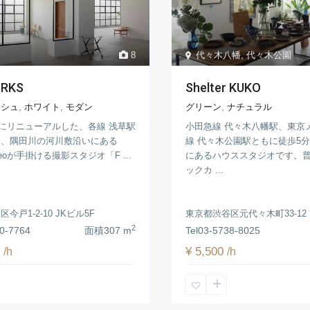
8
代々木八幡
,
代々木公園
ORKS
Shelter KUKO
ッシュ
,
ホワイト
,
モダン
グリーン
,
ナチュラル
5月にリニューアルした、各線 浅草駅
小田急線 代々木八幡駅、東京
圏、隅田川の河川敷沿いにある
線 代々木公園駅ともに徒歩5
 neoが手掛ける撮影スタジオ「F ...
にあるハウススタジオです。
ックカ ...
今戸1-2-10 JKビル5F
東京都渋谷区元代々木町33-12 SH
2
0-7764
面積
307 m
Tel
03-5738-8025
0
¥ 5,500
/h
/h