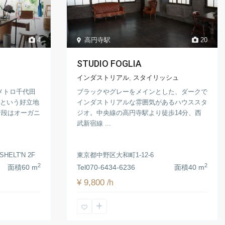
4
高円寺駅
20
STUDIO FOGLIA
インダストリアル
,
スタイリッシュ
メトロ千代田
ブラックやグレーをメインとした、ダークで
分という好立地
インダストリアルな雰囲気があるハウススタ
普段はオーガニ
ジオ。中央線の高円寺駅より徒歩14分、西
武新宿線 ...
ELT'N 2F
東京都中野区大和町1-12-6
2
2
面積
60 m
Tel
070-6434-6236
面積
40 m
¥ 9,800
/h