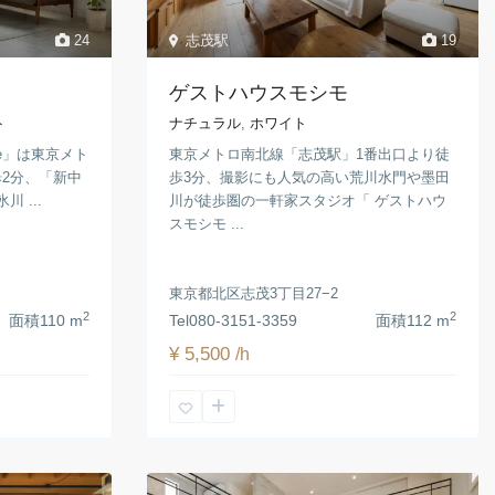
24
志茂駅
19
ゲストハウスモシモ
ト
ナチュラル
,
ホワイト
ale」は東京メト
東京メトロ南北線「志茂駅」1番出口より徒
2分、「新中
歩3分、撮影にも人気の高い荒川水門や墨田
 ...
川が徒歩圏の一軒家スタジオ「 ゲストハウ
スモシモ ...
東京都北区志茂3丁目27−2
2
2
面積
110 m
Tel
080-3151-3359
面積
112 m
¥ 5,500
/h