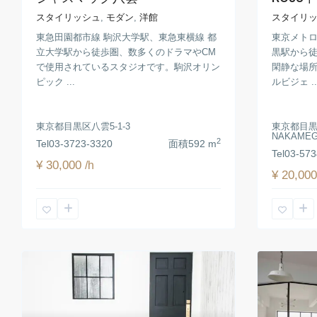
スタイリ
スタイリッシュ
,
モダン
,
洋館
東京メトロ
東急田園都市線 駒沢大学駅、東急東横線 都
黒駅から徒
立大学駅から徒歩圏、数多くのドラマやCM
閑静な場
で使用されているスタジオです。駒沢オリン
ルビジェ ..
ピック ...
東京都目黒区
東京都目黒区八雲5-1-3
NAKAME
2
Tel
03-3723-3320
面積
592 m
Tel
03-573
¥ 30,000
/h
¥ 20,00