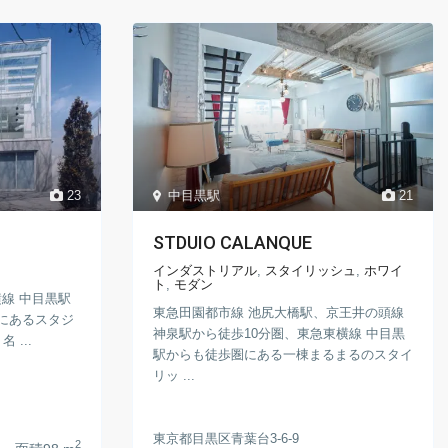
中目黒駅
21
23
STDUIO CALANQUE
インダストリアル
,
スタイリッシュ
,
ホワイ
ト
,
モダン
線 中目黒駅
東急田園都市線 池尻大橋駅、京王井の頭線
にあるスタジ
神泉駅から徒歩10分圏、東急東横線 中目黒
名 ...
駅からも徒歩圏にある一棟まるまるのスタイ
リッ ...
東京都目黒区青葉台3-6-9
2