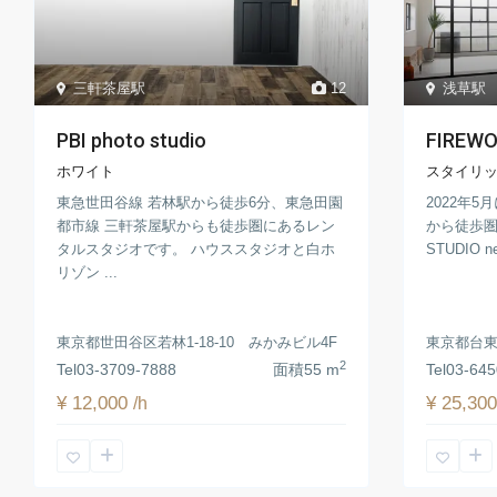
三軒茶屋駅
12
浅草駅
PBI photo studio
FIREW
ホワイト
スタイリ
東急世田谷線 若林駅から徒歩6分、東急田園
2022年
都市線 三軒茶屋駅からも徒歩圏にあるレン
から徒歩
タルスタジオです。 ハウススタジオと白ホ
STUDIO
リゾン ...
東京都世田谷区若林1-18-10 みかみビル4F
東京都台東区
2
Tel
03‐3709-7888
面積
55 m
Tel
03-645
¥ 12,000
¥ 25,30
/h