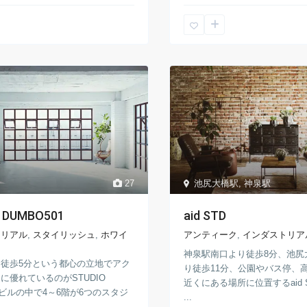
27
池尻大橋駅
,
神泉駅
 DUMBO501
aid STD
トリアル
,
スタイリッシュ
,
ホワイ
アンティーク
,
インダストリア
神泉駅南口より徒歩8分、池尻
徒歩5分という都心の立地でアク
り徒歩11分、公園やバス停、
に優れているのがSTUDIO
近くにある場所に位置するaid 
。ビルの中で4～6階が6つのスタジ
...