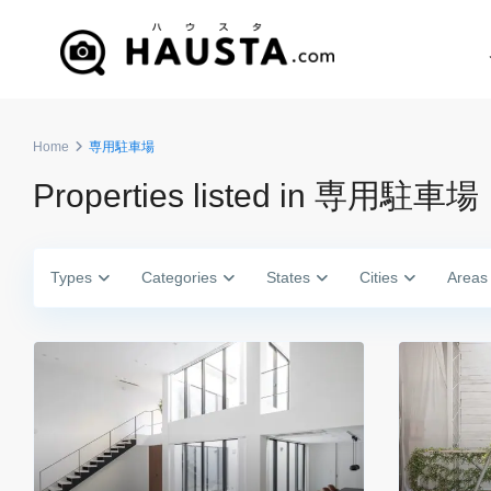
Home
専用駐車場
Properties listed in 専用駐車場
Types
Categories
States
Cities
Areas