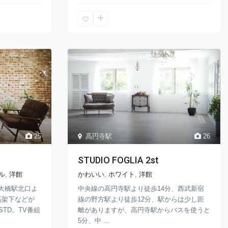
25
高円寺駅
26
STUDIO FOGLIA 2st
ル
,
洋館
かわいい
,
ホワイト
,
洋館
大橋駅北口よ
中央線の高円寺駅より徒歩14分、西武新宿
高架下などが
線の野方駅より徒歩12分、駅からは少し距
STD。TV番組
離がありますが、高円寺駅からバスを使うと
5分、中 ...