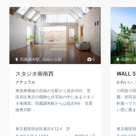
田園調布駅
,
自由が丘駅
6
祖師ヶ
スタジオ南南西
WALL S
ナチュラル
かわいい
,
東急東横線の自由が丘駅から徒歩10分、世
小田急小田
田谷区奥沢の閑静な住宅街の中にあるスタジ
圏、世田
オ南南西。田園調布駅からは徒歩8分、目黒
軒家ハウス
線奥沢駅 ...
い壁に囲ま .
東京都世田谷区奥沢4-12-4 2F
東京都世田谷
2