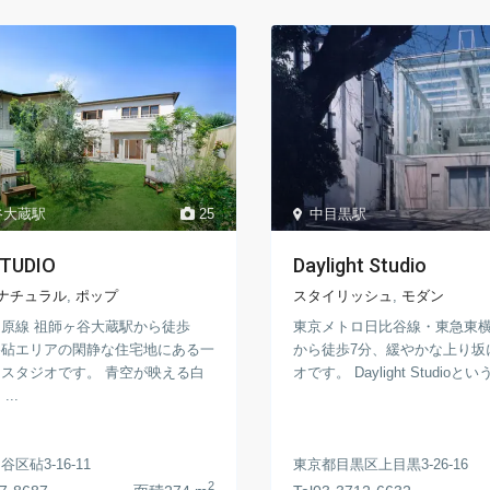
谷大蔵駅
25
中目黒駅
TUDIO
Daylight Studio
ナチュラル
,
ポップ
スタイリッシュ
,
モダン
原線 祖師ヶ谷大蔵駅から徒歩
東京メトロ日比谷線・東急東横
谷砧エリアの閑静な住宅地にある一
から徒歩7分、緩やかな上り坂
スタジオです。 青空が映える白
オです。 Daylight Studioという
..
区砧3-16-11
東京都目黒区上目黒3-26-16
2