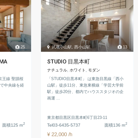
25
武蔵小山駅
,
西小山駅
13
AMA
STUDIO 目黒本町
ナチュラル
,
ホワイト
,
モダン
は、京王線 聖蹟桜
「STUDIO目黒本町」 は東急目黒線「西小
用で中央線を経
山駅」徒歩11分、東急東横線「学芸大学前
駅」徒歩20分、都内でハウススタジオの企
画運 ...
東京都目黒区目黒本町6丁目23-11
2
2
面積
125 m
Tel
03-6435-5737
面積
136 m
¥ 22,000
/h