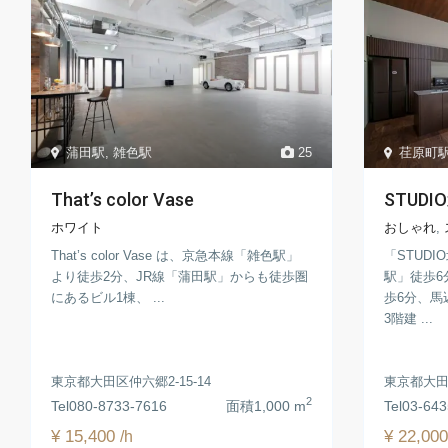
蒲田駅
,
雑色駅
25
荏原町
That’s color Vase
STUD
ホワイト
おしゃれ
,
That’s color Vase は、京急本線「雑色駅」
「STUD
より徒歩2分、JR線「蒲田駅」からも徒歩圏
駅」徒歩6
にあるビル1棟、 ...
歩6分、馬
3階建 ...
東京都大田区仲六郷2-15-14
東京都大田区
2
Tel
080-8733-7616
面積
1,000 m
Tel
03‐643
¥ 15,400
¥ 22,00
/h