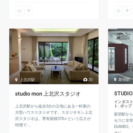
新宿駅
上北沢駅
20
STUDIO
studio mon 上北沢スタジオ
インダス
ト
,
ポップ
上北沢駅から徒歩3分の立地にある一軒家の
大型ハウススタジオです。スタジオモン上北
新宿駅から
沢スタジオは、専有面積378㎡という広さが
セスに非常
特徴で ...
DUMBO
オに ...