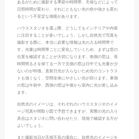
あるがために撮影する季節や時間帯、天候などによって
日照時間が変わり、それにともない光の色や強さも変わ
るという不安定な側面があります。
ハウススタジオを選ぶ際、どうしてもインテリアや内装
に注目することが多いでしょう。しかし自然光で写真を
撮影する際に、本当に必要な情報は光の入る時間帯で
す。光量は時間帯ごとに変化していくため、まずは窓の
位置を確認することが大切になります。南側の窓は、長
時間明るさを保てる一方で北側の窓は日中でも光量が少
ないのが特徴。直射日光が入らないため光のコントラス
トも強くなく、空間全体にやさしい光が回ります。東側
の窓は午前中、西側の窓は午後から室内に光が差し込み
ます。
自然光のイメージは、それぞれのハウススタジオのイメ
ージ写真や間取り図で予想できますが、実際の光の入り
具合はスタジオに問い合わせたり、現地で確認する方が
よいでしょう。
また撮影当日が天候不良の場合に、自然光のイメージを