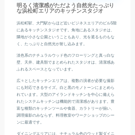
明るく清潔感がただよう自然光たっぷり
な浜松町エリアのキッチンスタジオ
浜松町駅、大門駅からほど近いビジネスエリアのビル5階
にあるキッチンスタジオです。角地にあるスタジオは、
隣地が小さな公園ということもあり、光を遮るものもな
く、たっぷりと自然光が射し込みます。
淡色系のナチュラルウッド色のフローリングと真っ白な
壁、天井、建具類でまとめられたスタジオは、清潔感あ
ふれるスペースとなっています。
広々としたキッチンエリアは、複数の演者が必要な撮影
にも対応できるサイズ。白と黒のモノトーンにまとめら
れています。大型のアイランドキッチンを中心に備えら
れたシステムキッチンは機能的で清潔感があります。豊
富な種類のキッチンツールや食器、カラトリーが揃い、
調理撮影のみならず、料理教室やワークショップのシー
ンに最適です。
ダイニングエリアには、ナチュラル色のウッド製ダイニ