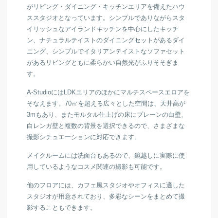
がリビング・ダイニング・キッチンエリアを備えたハウ
ス
スタジオとなっています。シンプルでありながらスタ
イリッシュなアイランドキッチンを中心にしたキッチ
ン、ナチュラルテイストのダイニングセットがあるダイ
ニング、シンプルでイタリアンテイストなソファセット
があるリビングともに柔らかい自然光がふりそそぎま
す。
A-Studioには
LDKエリアのほかにマルチスペースエロアを
そなえます。70㎡を超える広々とした空間は、天井高が
3mもあり、また
モルタル仕上げの床にプレーンの白壁、
白レンガ壁と複数の背景を選択できるので、
さまざまな
撮影シチュエーションに対応できます。
メイクルームには洗面台もあるので、鏡越しに実際に使
用しているようなコスメ関連の撮影も可能です。
他のフロアには、カフェ風スタジオやオフィスに適した
スタジオが用意されており、多彩なシーンをまとめて撮
影することもできます。