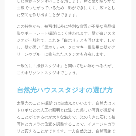
した撮影スタジオのことを指します。床と壁が緩やかな
曲線でつながっているため、影ができにくく、広々とし
た空間を作り出すことができます。
この特性から、被写体以外に特別な背景が不要な商品撮
影やポートレート撮影によく使われます。壁が白いスタ
ジオが一般的で、これを「白ホリ」とも呼びます。しか
し、壁が黒い「黒ホリ」や、クロマキー撮影用に壁がグ
リーンやブルーに塗られたスタジオも存在します。
一般的に「撮影スタジオ」と聞いて思い浮かべるのが、
このホリゾントスタジオでしょう。
自然光ハウススタジオの選び方
太陽光のことを撮影では自然光といいます。自然光はス
トロボなどの人工の照明とは違った美しい写真が撮影す
ることができるのが大きな魅力で、光の向きに応じて被
写体とカメラの位置を調整することで、イメージをガラ
リと変えることができます。一方自然光は、自然現象で