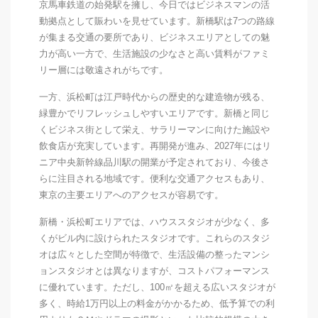
京馬車鉄道の始発駅を擁し、今日ではビジネスマンの活
動拠点として賑わいを見せています。新橋駅は7つの路線
が集まる交通の要所であり、ビジネスエリアとしての魅
力が高い一方で、生活施設の少なさと高い賃料がファミ
リー層には敬遠されがちです。
一方、浜松町は江戸時代からの歴史的な建造物が残る、
緑豊かでリフレッシュしやすいエリアです。新橋と同じ
くビジネス街として栄え、サラリーマンに向けた施設や
飲食店が充実しています。再開発が進み、2027年にはリ
ニア中央新幹線品川駅の開業が予定されており、今後さ
らに注目される地域です。便利な交通アクセスもあり、
東京の主要エリアへのアクセスが容易です。
新橋・浜松町エリアでは、ハウススタジオが少なく、多
くがビル内に設けられたスタジオです。これらのスタジ
オは広々とした空間が特徴で、生活設備の整ったマンシ
ョンスタジオとは異なりますが、コストパフォーマンス
に優れています。ただし、100㎡を超える広いスタジオが
多く、時給1万円以上の料金がかかるため、低予算での利